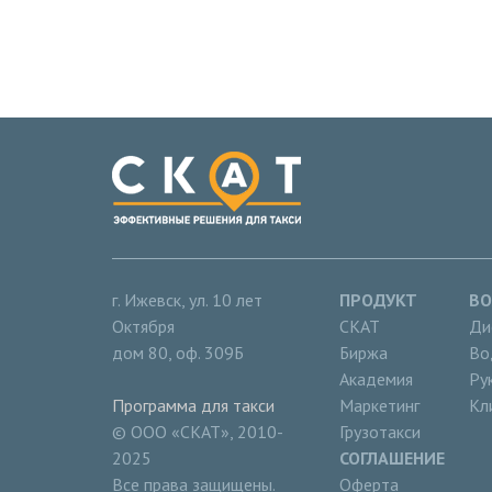
г. Ижевск
,
ул. 10 лет
ПРОДУКТ
В
Октября
СКАТ
Ди
дом 80, оф. 309Б
Биржа
Во
Академия
Ру
Программа для такси
Маркетинг
Кл
© ООО «СКАТ», 2010-
Грузотакси
2025
СОГЛАШЕНИЕ
Все права защищены.
Оферта