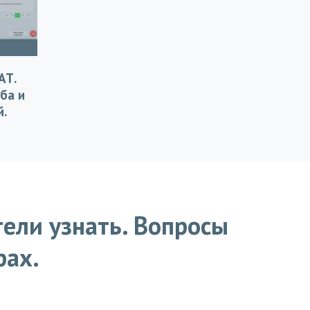
АТ.
ба и
й.
тели узнать. Вопросы
рах.